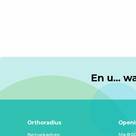
En u... 
Orthoradius
Openi
Ma 8:00
Bezoekadres: