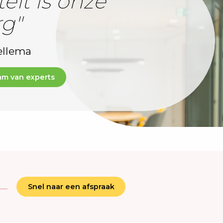
eit is onze
rg"
ellema
am van experts
Snel naar een afspraak