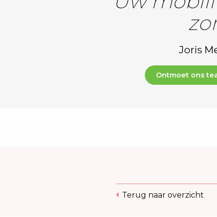
"Uw mobilit
zo
Joris M
Ontmoet ons te
Terug naar overzicht