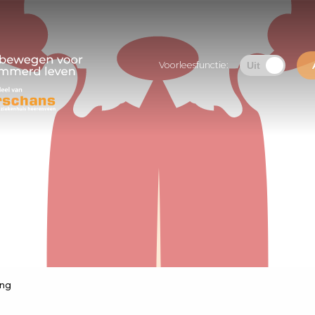
Voorleesfunctie:
ing